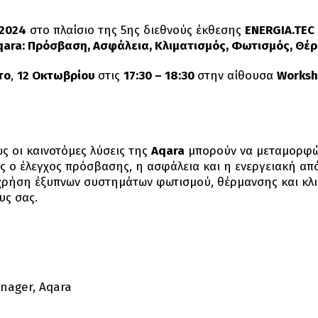
2024
στο πλαίσιο της 5ης διεθνούς έκθεσης
ENERGIA
.
TEC
Aqara: Πρόσβαση, Ασφάλεια, Κλιματισμός, Φωτισμός, Θέ
το
,
12 Οκτωβρίου
στις
17:30 – 18:30
στην αίθουσα
Worksh
ς οι καινοτόμες λύσεις της
Aqara
μπορούν να μεταμορφώσ
ς ο έλεγχος πρόσβασης, η ασφάλεια και η ενεργειακή απ
 χρήση έξυπνων συστημάτων φωτισμού, θέρμανσης και κλι
υς σας.
nager, Aqara