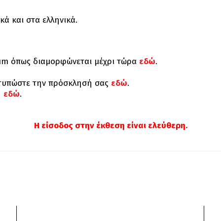
ά και στα ελληνικά.
rum όπως διαμορφώνεται μέχρι τώρα
εδώ
.
τυπώστε την πρόσκλησή σας
εδώ
.
η
εδώ
.
Η είσοδος στην έκθεση είναι ελεύθερη.