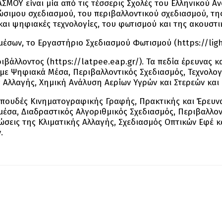
 είναι μία από τις τέσσερις Σχολές του Ελληνικού Ανο
σιμου σχεδιασμού, του περιβαλλοντικού σχεδιασμού, της
και ψηφιακές τεχνολογίες, του φωτισμού και της ακουστι
έσων, το Εργαστήριο Σχεδιασμού Φωτισμού (https://light
ιβάλλοντος (https://latpee.eap.gr/). Τα πεδία έρευνας κ
ή με Ψηφιακά Μέσα, Περιβαλλοντικός Σχεδιασμός, Τεχνολο
 Αλλαγής, Χημική Ανάλυση Αερίων Υγρών και Στερεών και
πουδές Κινηματογραφικής Γραφής, Πρακτικής και Έρευνα
μέσα, Διαδραστικός Αλγοριθμικός Σχεδιασμός, Περιβαλλον
ώσεις της Κλιματικής Αλλαγής, Σχεδιασμός Οπτικών Εφέ κ
.