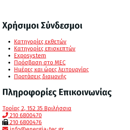
Χρήσιμοι Σύνδεσμοι
Κατηγορίες εκθετών
Κατηγορίες επισκεπτών
Exposystem
Πρόσβαση στο MEC
Ημέρες και ώρες λειτουργίας
Προτάσεις διαμονής
Πληροφορίες Επικοινωνίας
Τροίας 2, 152 35 Βριλήσσια
210 6800470
210 6800476
info@energia-tec.gr